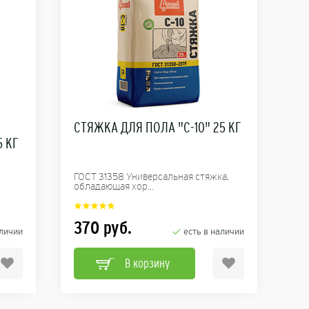
СТЯЖКА ДЛЯ ПОЛА "С-10" 25 КГ
 КГ
ГОСТ 31358 Универсальная стяжка,
обладающая хор...
370
руб.
аличии
есть в наличии
В корзину