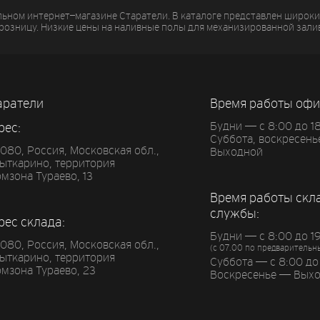
ьном интернет–магазине Старатели. В каталоге представлен широк
в розницу. Низкие цены на наливные полы для механизированной зали
аратели
Время работы офи
Будни — с 8:00 до 1
рес:
Суббота, воскресен
0080
, Россия, Московская обл.,
Выходной
Лыткарино
,
территория
мзона Тураево, 13
Время работы скл
службы:
рес склада:
Будни — с 8:00 до 1
080, Россия, Московская обл.,
(с 07.00 по предварительн
Лыткарино, территория
Суббота — с 8:00 до
мзона Тураево, 23
Воскресенье — Вых