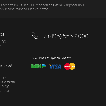
ий ассортимент наливных полов для механизированной
вки и гарантированное качество.
са:
+7 (495) 555-2000
8:00
ье —
К оплате принимаем:
адской
9:00
ым заявкам)
 12:00
одной